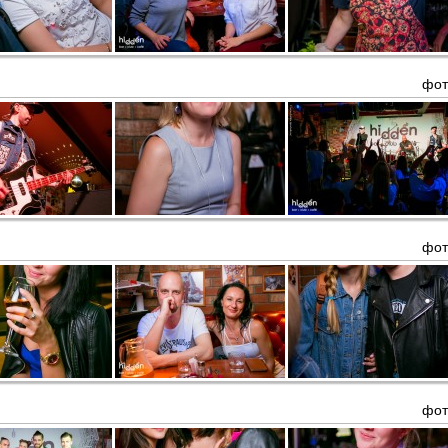
фот
фот
фот