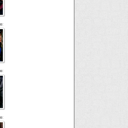
о:
о:
о: