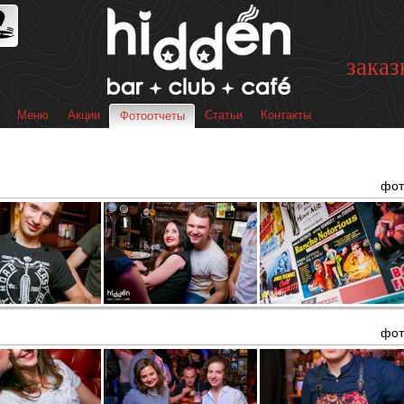
Перейти к
основному
содержанию
заказ
Меню
Акции
Статьи
Контакты
Фотоотчеты
 меню
фот
фот