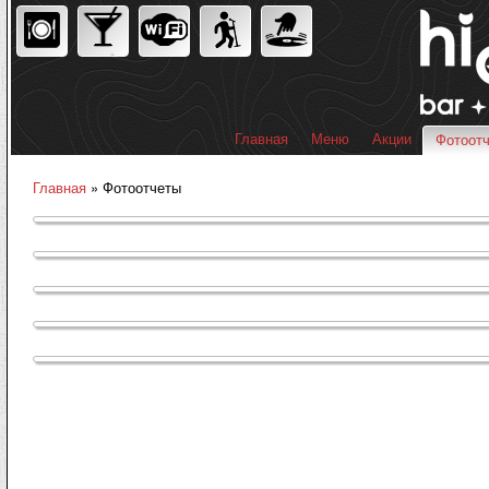
Пер
ос
со
Главная
Меню
Акции
Фотоот
Главное меню
Главная
» Фотоотчеты
Вы здесь
Страницы