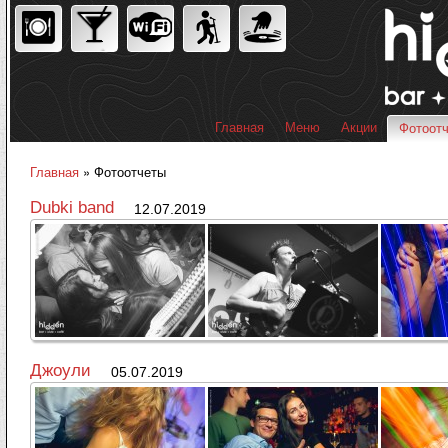
Пер
ос
со
Главная
Меню
Акции
Фотоот
Главное меню
Главная
» Фотоотчеты
Вы здесь
Dubki band
12.07.2019
Джоули
05.07.2019