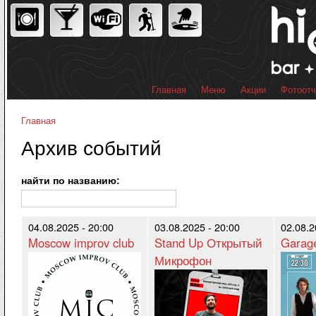
Пер
ос
со
Главная
Меню
Акции
Фотоот
Главное меню
Главная
Вы здесь
Архив событий
найти по названию:
04.08.2025 - 20:00
03.08.2025 - 20:00
02.08.2
Moscow improv club
Stand Up Открытый
Garag
Микрофон