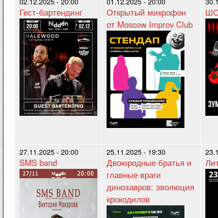
02.12.2025 - 20:00
01.12.2025 - 20:00
30.
Гест-бартендинг
Открытый микрофон
ШО
от Moscow Improv Club
27.11.2025 - 20:00
25.11.2025 - 19:30
23.
SMS band
Двоюродные братья и
Ли
главные враги
динозавров: эволюция
крокодилов