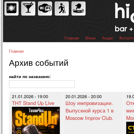
Пер
ос
со
Главная
Меню
Акции
Фотоот
Главное меню
Главная
Вы здесь
Архив событий
найти по названию:
21.01.2026 - 19:00
20.01.2026 - 20:00
19.
ТНТ Stand Up Live
Шоу импровизации.
От
Выпускной курса 1 в
ми
Moscow Improv Club.
Mos