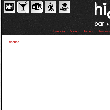
Пер
ос
со
Главная
Меню
Акции
Фотоот
Главное меню
Главная
Вы здесь