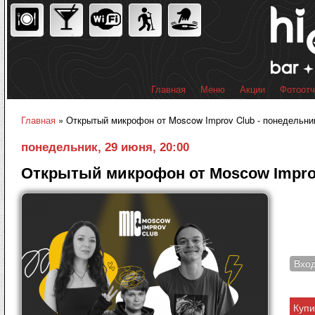
Пер
ос
со
Главная
Меню
Акции
Фотоот
Главное меню
Главная
» Открытый микрофон от Moscow Improv Club - понедельник
Вы здесь
понедельник, 29 июня, 20:00
Открытый микрофон от Moscow Impro
Вхо
Купи