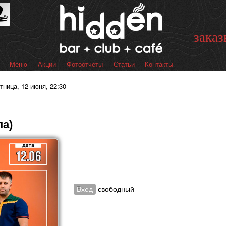
Перейти к
основному
содержанию
заказ
Меню
Акции
Фотоотчеты
Статьи
Контакты
 меню
ятница, 12 июня, 22:30
па)
Вход
свободный