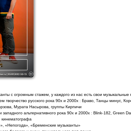
ты с огромным стажем, у каждого из нас есть свои музыкальные 
м творчество русского рока 90х и 2000х : Браво, Танцы минус, Кор
рзова, Мурата Насырова, группы Кирпичи
западного альтернативного рока 90х и 2000х : Blink-182, Green Day,
го кинематографа
», «Непогода», «Бременские музыканты»