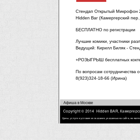
Стендап Открытый Микрофон 2
Hidden Bar (Камергерский пер.,
БЕСПЛАТНО по регистрации
Лучшие комики, участники раз
Ведущий: Кирилл Биляк - Стен
+РОЗЫГРЫШ бесплатных кокт
По вопросам сотрудничества о
8(923)324-18-66 (Ирина)
Афиша в Москве
Copyright © 2014 Hidden BAR, Камергерск
Цены, услуги и условия их оказания, указанные на сайте, не яв