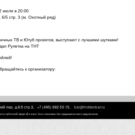
 июля в 20:00
 6/5 стр. 3 (м. Охотный ряд)
личных ТВ и Ютуб проектов, выступают с лучшими шутками!
дап Рулетка на ТНТ
ейлей!
бращайтесь к организатору:
ий пер. д.6/5 стр.3,
+7 (495) 692 50 15,
bar@hiddenbar.ru
ляются публичной офертой и могут быть изменены без предварительного уведомления.