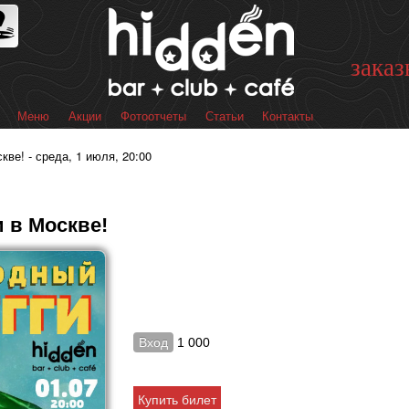
Перейти к
основному
содержанию
заказ
Меню
Акции
Фотоотчеты
Статьи
Контакты
 меню
ве! - среда, 1 июля, 20:00
 в Москве!
Вход
1 000
Купить билет