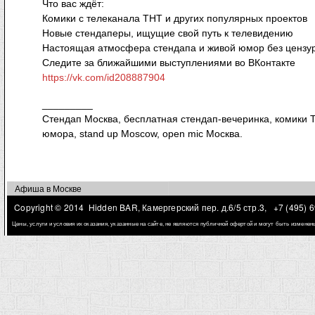
Что вас ждёт:
Комики с телеканала ТНТ и других популярных проектов
Новые стендаперы, ищущие свой путь к телевидению
Настоящая атмосфера стендапа и живой юмор без цензу
Следите за ближайшими выступлениями во ВКонтакте
https://vk.com/id208887904
_________
Стендап Москва, бесплатная стендап-вечеринка, комики Т
юмора, stand up Moscow, open mic Москва.
Афиша в Москве
Copyright © 2014 Hidden BAR, Камергерский пер. д.6/5 стр.3,
+7 (495) 
Цены, услуги и условия их оказания, указанные на сайте, не являются публичной офертой и могут быть измене