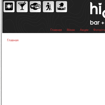
Пер
ос
со
Главная
Меню
Акции
Фотоот
Главное меню
Главная
Вы здесь