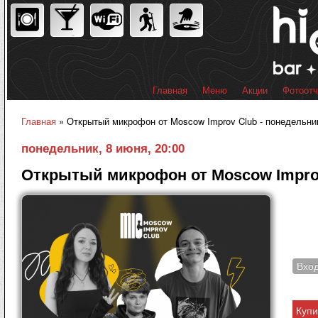
Пер
ос
со
Главная
Меню
Акции
Фотоот
Главное меню
Главная
» Открытый микрофон от Moscow Improv Club - понедельник
Вы здесь
понедельник, 8 июня, 20:00
Открытый микрофон от Moscow Impro
Вхо
Купи