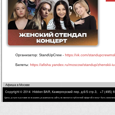
Организатор: StandUpCrew -
https://vk.com/standupcrewms
Билеты:
https://afisha.yandex.ru/moscow/standup/zhenskii-iu
Афиша в Москве
Copyright © 2014 Hidden BAR, Камергерский пер. д.6/5 стр.3,
+7 (495) 
Цены, услуги и условия их оказания, указанные на сайте, не являются публичной офертой и могут быть измене