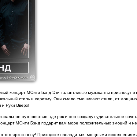
мый концерт МСити Бэнд Эти талантливые музыканты привнесут в
кальный стиль и харизму. Они смело смешивают стили, от мощных тр
 и Руки Вверх!
узыкальное путешествие, где рок и поп создадут удивительное сочет
концерт МСити Бэнд подарит вам море положительных эмоций и н
ю этого яркого шоу! Приходите насладиться мощными исполнениям