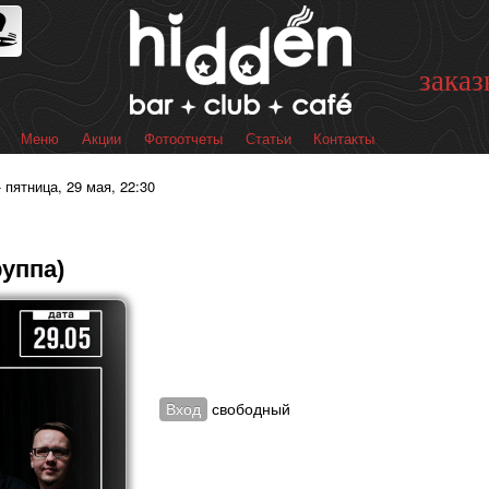
Перейти к
основному
содержанию
заказ
Меню
Акции
Фотоотчеты
Статьи
Контакты
 меню
 пятница, 29 мая, 22:30
уппа)
Вход
свободный