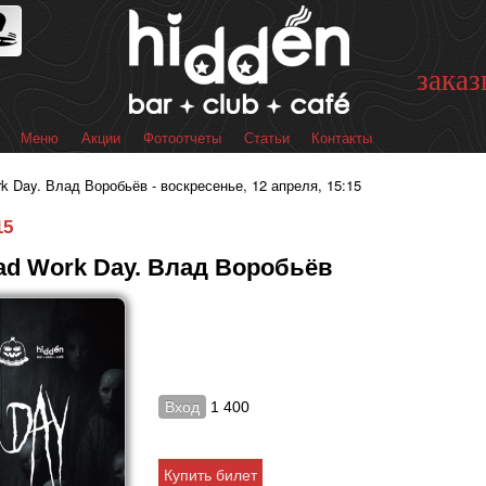
Перейти к
основному
содержанию
заказ
Меню
Акции
Фотоотчеты
Статьи
Контакты
 меню
k Day. Влад Воробьёв - воскресенье, 12 апреля, 15:15
15
Mad Work Day. Влад Воробьёв
Вход
1 400
Купить билет