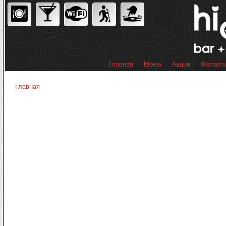
Пер
ос
со
Главная
Меню
Акции
Фотоот
Главное меню
Главная
Вы здесь