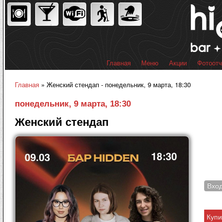
Пер
ос
со
Главная
Меню
Акции
Фотоот
Главное меню
Главная
» Женский стендап - понедельник, 9 марта, 18:30
Вы здесь
понедельник, 9 марта, 18:30
Женский стендап
Вхо
Купи