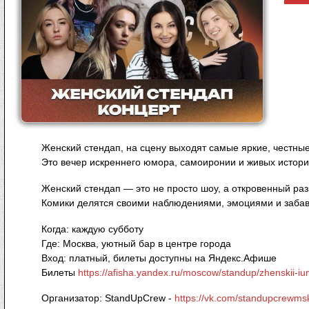
Женский стендап, на сцену выходят самые яркие, честны
Это вечер искреннего юмора, самоиронии и живых историй
Женский стендап — это не просто шоу, а откровенный раз
Комики делятся своими наблюдениями, эмоциями и забав
Когда: каждую субботу
Где: Москва, уютный бар в центре города
Вход: платный, билеты доступны на Яндекс.Афише
Билеты
https://afisha.yandex.ru/moscow/standup/zhenskii-iu
Организатор: StandUpCrew -
https://vk.com/standupcrewms