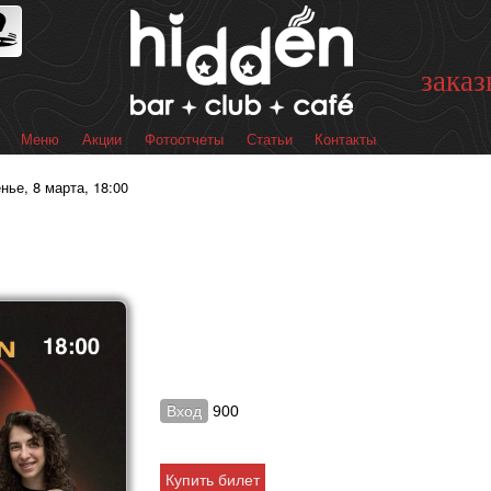
Перейти к
основному
содержанию
заказ
Меню
Акции
Фотоотчеты
Статьи
Контакты
 меню
нье, 8 марта, 18:00
Вход
900
Купить билет