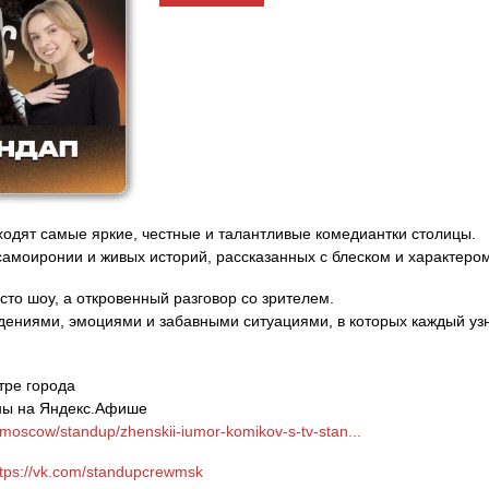
ходят самые яркие, честные и талантливые комедиантки столицы.
самоиронии и живых историй, рассказанных с блеском и характером
сто шоу, а откровенный разговор со зрителем.
ениями, эмоциями и забавными ситуациями, в которых каждый узн
тре города
пны на Яндекс.Афише
u/moscow/standup/zhenskii-iumor-komikov-s-tv-stan...
ttps://vk.com/standupcrewmsk