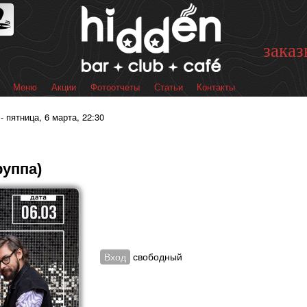
Перейти к
основному
содержанию
заказ
Меню
Акции
Фотоотчеты
Статьи
Контакты
 меню
 пятница, 6 марта, 22:30
уппа)
Вход
свободный