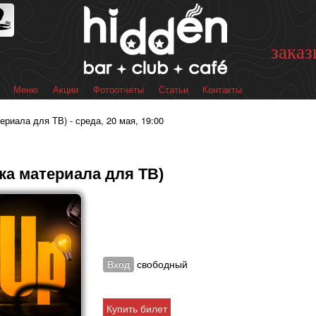
Перейти к
основному
содержанию
заказ
Меню
Акции
Фотоотчеты
Статьи
Контакты
 меню
риала для ТВ) - среда, 20 мая, 19:00
ка материала для ТВ)
Вход
свободный
Купить билет