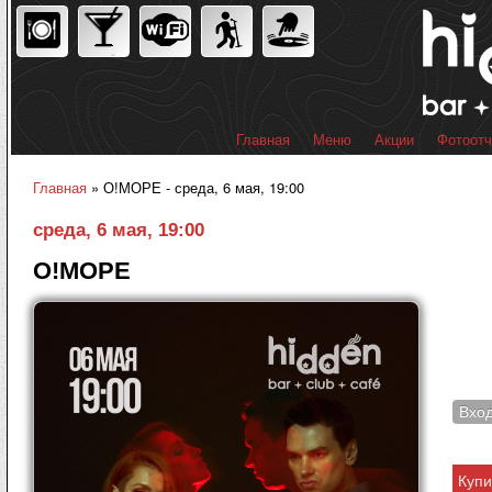
Пер
ос
со
Главная
Меню
Акции
Фотоот
Главное меню
Главная
» О!МОРЕ - среда, 6 мая, 19:00
Вы здесь
среда, 6 мая, 19:00
О!МОРЕ
Вхо
Купи