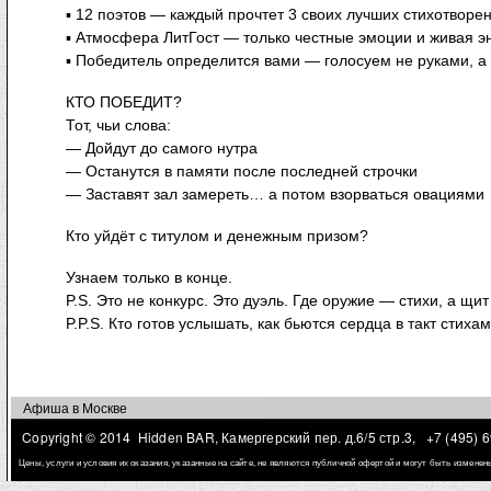
▪ 12 поэтов — каждый прочтет 3 своих лучших стихотворе
▪ Атмосфера ЛитГост — только честные эмоции и живая э
▪ Победитель определится вами — голосуем не руками, а
КТО ПОБЕДИТ?
Тот, чьи слова:
— Дойдут до самого нутра
— Останутся в памяти после последней строчки
— Заставят зал замереть… а потом взорваться овациями
Кто уйдёт с титулом и денежным призом?
Узнаем только в конце.
P.S. Это не конкурс. Это дуэль. Где оружие — стихи, а щи
P.P.S. Кто готов услышать, как бьются сердца в такт стих
Афиша в Москве
Copyright © 2014 Hidden BAR, Камергерский пер. д.6/5 стр.3,
+7 (495) 
Цены, услуги и условия их оказания, указанные на сайте, не являются публичной офертой и могут быть измене