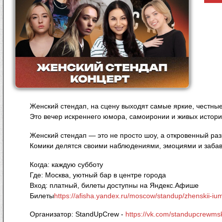
Женский стендап, на сцену выходят самые яркие, честны
Это вечер искреннего юмора, самоиронии и живых историй
Женский стендап — это не просто шоу, а откровенный раз
Комики делятся своими наблюдениями, эмоциями и забав
Когда: каждую субботу
Где: Москва, уютный бар в центре города
Вход: платный, билеты доступны на Яндекс.Афише
Билеты
https://afisha.yandex.ru/moscow/standup/zhenskii-ium
Организатор: StandUpCrew -
https://vk.com/standupcrewms