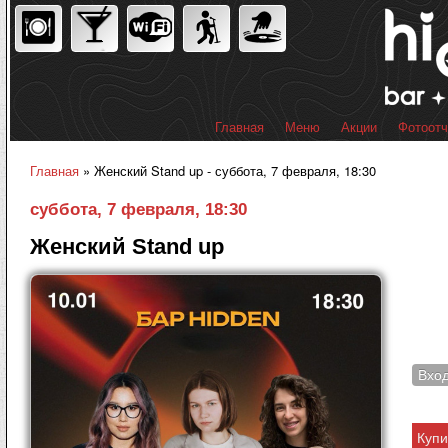
Пер
ос
со
Главная
Меню
Акции
Фотоот
Главное меню
Главная
» Женский Stand up - суббота, 7 февраля, 18:30
Вы здесь
суббота, 7 февраля, 18:30
Женский Stand up
Вхо
Купи