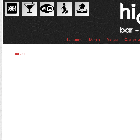
Пер
ос
со
Главная
Меню
Акции
Фотоот
Главное меню
Главная
Вы здесь