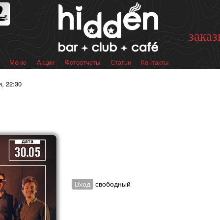
Перейти к
основному
содержанию
заказ
Меню
Акции
Фотоотчеты
Статьи
Контакты
 меню
я, 22:30
Вход
свободный