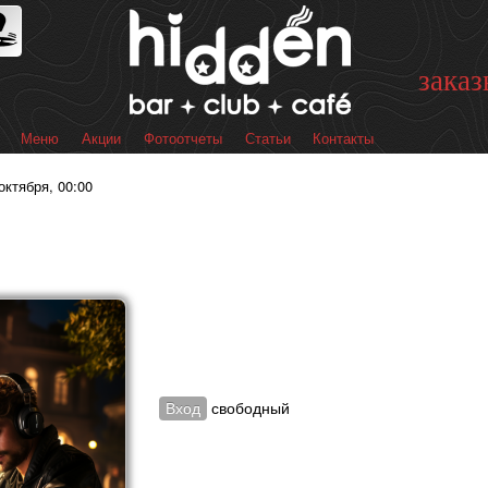
Перейти к
основному
содержанию
заказ
Меню
Акции
Фотоотчеты
Статьи
Контакты
 меню
октября, 00:00
Вход
свободный