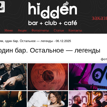
Перейти к
основному
содержанию
заказ
Меню
Акции
Фотоотчеты
Статьи
Контакты
 меню
м, один бар. Остальное — легенды - 06.12.2025
один бар. Остальное — легенды
фот