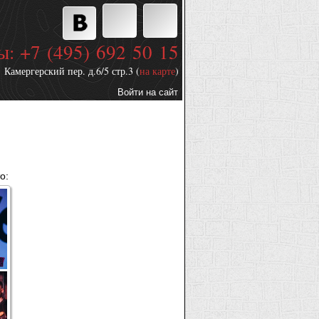
ы: +7 (495) 692 50 15
Камергерский пер. д.6/5 стр.3 (
на карте
)
Войти на сайт
Дополнительные
ссылки
о: