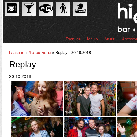
Пер
ос
со
Главная
Меню
Акции
Фотоот
Главное меню
Главная
»
Фотоотчеты
» Replay - 20.10.2018
Вы здесь
Replay
20.10.2018