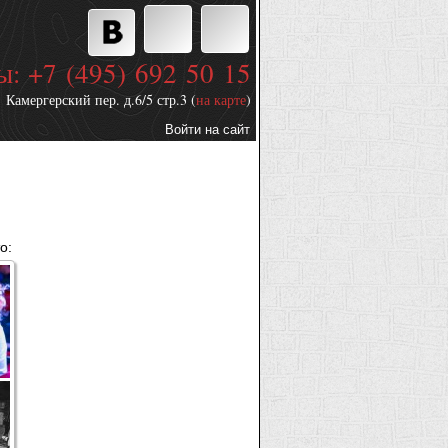
ы: +7 (495) 692 50 15
Камергерский пер. д.6/5 стр.3 (
на карте
)
Войти на сайт
Дополнительные
ссылки
о: