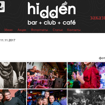
Перейти к
основному
содержанию
заказ
Меню
Акции
Фотоотчеты
Статьи
Контакты
 меню
 11.11.2017
фот