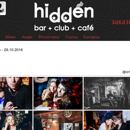
Перейти к
основному
содержанию
заказ
Меню
Акции
Фотоотчеты
Статьи
Контакты
 меню
 - 29.10.2016
фот