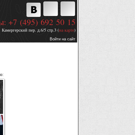
ы: +7 (495) 692 50 15
Камергерский пер. д.6/5 стр.3 (
на карте
)
Войти на сайт
Дополнительные
ссылки
о: